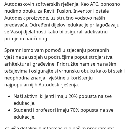
Autodeskovih softverskih rješenja. Kao ATC, ponosno
nudimo obuku za Revit, Fusion, Inventor i ostale
Autodesk proizvode, uz stručno vodstvo naših
predavača. Određeni dijelovi edukacije prilagođavaju
se Vašoj djelatnosti kako bi osigurali adekvatnu
primjenu naučenog.
Spremni smo vam pomoći u stjecanju potrebnih
vještina za uspjeh u područjima poput strojarstva,
arhitekture i građevine. Pridružite nam se na našim
tečajevima i osigurajte si vrhunsku obuku kako bi stekli
neophodna znanja i vještine u korištenju
najpopularnijih Autodesk rješenja.
Naši aktivni klijenti imaju 20% popusta na sve
edukacije.
Studenti i profesori imaju 70% popusta na sve
edukacije.
Za više detaljnijih informacija o našim programima