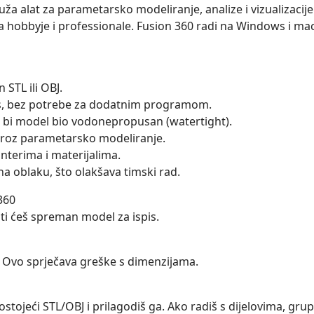
Pruža alat za parametarsko modeliranje, analize i vizualizaci
 za hobbyje i professionale. Fusion 360 radi na Windows i 
STL ili OBJ.
pis, bez potrebe za dodatnim programom.
o bi model bio vodonepropusan (watertight).
a kroz parametarsko modeliranje.
interima i materijalima.
a oblaku, što olakšava timski rad.
360
biti ćeš spreman model za ispis.
). Ovo sprječava greške s dimenzijama.
stojeći STL/OBJ i prilagodiš ga. Ako radiš s dijelovima, grupi