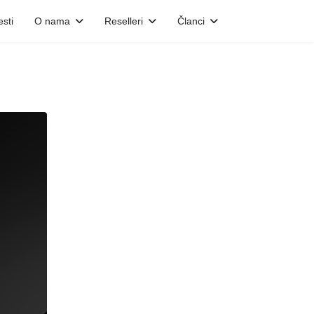
esti
O nama
Reselleri
Članci