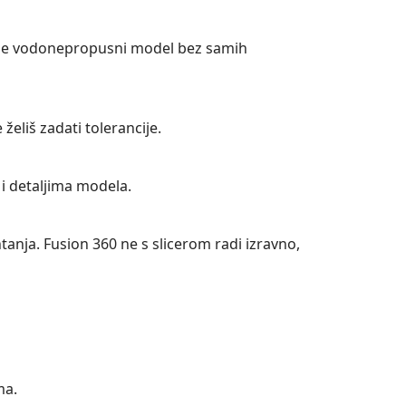
lj je vodonepropusni model bez samih
 želiš zadati tolerancije.
 i detaljima modela.
intanja. Fusion 360 ne s slicerom radi izravno,
ma.