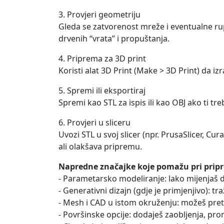
3. Provjeri geometriju
Gleda se zatvorenost mreže i eventualne ru
drvenih “vrata” i propuštanja.
4. Priprema za 3D print
Koristi alat 3D Print (Make > 3D Print) da izra
5. Spremi ili eksportiraj
Spremi kao STL za ispis ili kao OBJ ako ti tr
6. Provjeri u sliceru
Uvozi STL u svoj slicer (npr. PrusaSlicer, Cur
ali olakšava pripremu.
Napredne značajke koje pomažu pri pripr
- Parametarsko modeliranje: lako mijenjaš 
- Generativni dizajn (gdje je primjenjivo): tr
- Mesh i CAD u istom okruženju: možeš pret
- Površinske opcije: dodaješ zaobljenja, pr