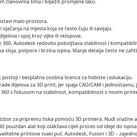
im članovima tima i bilježiš promjene lako.
 ostavi malo prostora.
 ojačanja na mjesta koja se često čuju ili savijaju.
ijelova i spoj kroz vijke ili sklopove.
ion 360. Autodesk redovito poboljšava stabilnost i kompatibi
ina sloja, potpore i brzina ispisa. Manje detalja često ne zaht
postoji i besplatna osobna licenca za hobiste i edukaciju.
rade dijelova za 3D print, jer spaja CAD/CAM i jednostavnu
360 s fokusom na stabilnost, kompatibilnost s novim print
zbor za pripremu tiska pomoću 3D printera. Nudi snažne ala
 pouzdan alat koji olakšava cijeli proces od ideje do ispisa,
alitetne printove svaki put. Autodesk, Fusion i 3D – zajedn