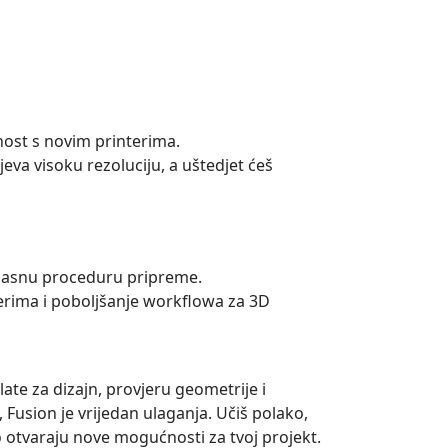
lnost s novim printerima.
ijeva visoku rezoluciju, a uštedjet ćeš
, jasnu proceduru pripreme.
erima i poboljšanje workflowa za 3D
te za dizajn, provjeru geometrije i
 Fusion je vrijedan ulaganja. Učiš polako,
o otvaraju nove mogućnosti za tvoj projekt.