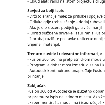
- Cloud alati: radiš na istom projektu s drug
Savjeti za bolji ispis
- Drži tolerancije male; za pritiske i spojeve
- Odluka gdje treba jačanje – dodaj rubove ili
- Ako je dio složen, podijeli ga u više manjih d
- Koristi službene driver-e i ažuriranja Fus
- Isprobaj različite postavke u sliceru: deblj
vrijeme i materijal.
Trenutne uvide i relevantne informacije
- Fusion 360 radi na pretplatničkom modelu; 
- Program je dobar most između dizajna i iz
- Autodesk kontinuirano unapređuje Fusion 
printanje.
Zaključak
Fusion 360 od Autodeska je izuzetno dobar i
pripremu za ispis na jednom mjestu. Ako želiš
eksperimentiraš s modelima i isporučuješ kv