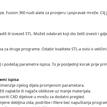
pe. Fusion 360 nudi alate za provjeru i popravak mreže. Ci
diš ili izvezeš STL. Možeš odabrati koji dio želiš izvesti i gdje
eba za druge programe. Odabir kvalitete STL-a ovisi o veličini
a) i podešaj parametre ispisa. To je posljednji korak prije pr
emi ispisa
dimenzije cijelog dijela promjenom parametara.
ažiš najlakše ili najjače oblikove uz manje materijala.
voriti CAD dijelove u mrežu za dodatni pregled.
omjene debljina zida, podrške i filere bez napuštanja progra