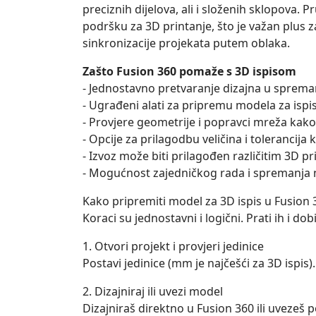
preciznih dijelova, ali i složenih sklopova. 
podršku za 3D printanje, što je važan plus
sinkronizacije projekata putem oblaka.
Zašto Fusion 360 pomaže s 3D ispisom
- Jednostavno pretvaranje dizajna u spreman 
- Ugrađeni alati za pripremu modela za is
- Provjere geometrije i popravci mreža kak
- Opcije za prilagodbu veličina i tolerancij
- Izvoz može biti prilagođen različitim 3D pr
- Mogućnost zajedničkog rada i spremanja n
Kako pripremiti model za 3D ispis u Fusion 
Koraci su jednostavni i logični. Prati ih i do
1. Otvori projekt i provjeri jedinice
Postavi jedinice (mm je najčešći za 3D ispis
2. Dizajniraj ili uvezi model
Dizajniraš direktno u Fusion 360 ili uvezeš po