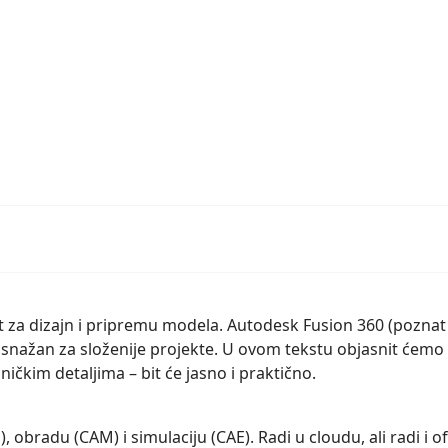
at za dizajn i pripremu modela. Autodesk Fusion 360 (poznat
 snažan za složenije projekte. U ovom tekstu objasnit ćemo 
ičkim detaljima – bit će jasno i praktično.
), obradu (CAM) i simulaciju (CAE). Radi u cloudu, ali radi i