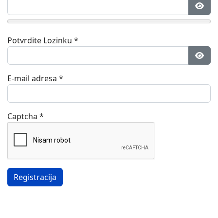
Prika
Potvrdite Lozinku
*
Prika
E-mail adresa
*
Captcha
*
Registracija