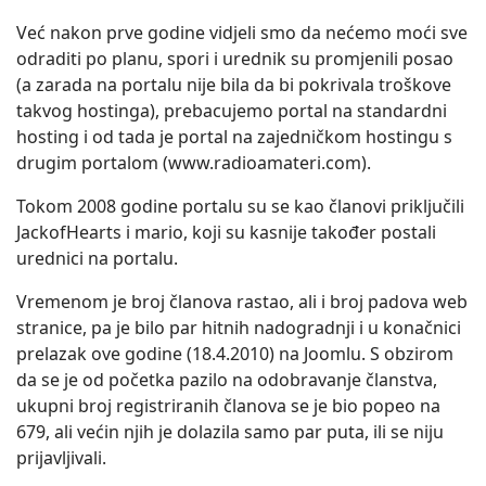
Već nakon prve godine vidjeli smo da nećemo moći sve
odraditi po planu, spori i urednik su promjenili posao
(a zarada na portalu nije bila da bi pokrivala troškove
takvog hostinga), prebacujemo portal na standardni
hosting i od tada je portal na zajedničkom hostingu s
drugim portalom (www.radioamateri.com).
Tokom 2008 godine portalu su se kao članovi priključili
JackofHearts i mario, koji su kasnije također postali
urednici na portalu.
Vremenom je broj članova rastao, ali i broj padova web
stranice, pa je bilo par hitnih nadogradnji i u konačnici
prelazak ove godine (18.4.2010) na Joomlu. S obzirom
da se je od početka pazilo na odobravanje članstva,
ukupni broj registriranih članova se je bio popeo na
679, ali većin njih je dolazila samo par puta, ili se niju
prijavljivali.