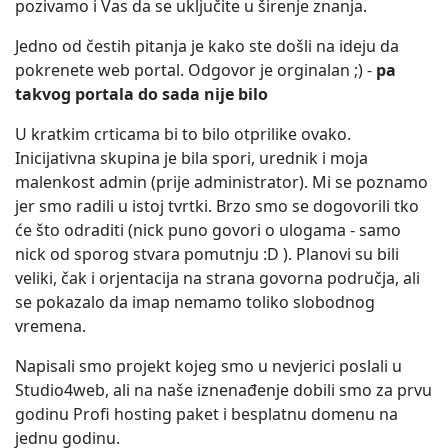
pozivamo i Vas da se uključite u širenje znanja.
Jedno od čestih pitanja je kako ste došli na ideju da
pokrenete web portal. Odgovor je orginalan ;) -
pa
takvog portala do sada nije bilo
U kratkim crticama bi to bilo otprilike ovako.
Inicijativna skupina je bila spori, urednik i moja
malenkost admin (prije administrator). Mi se poznamo
jer smo radili u istoj tvrtki. Brzo smo se dogovorili tko
će što odraditi (nick puno govori o ulogama - samo
nick od sporog stvara pomutnju :D ). Planovi su bili
veliki, čak i orjentacija na strana govorna područja, ali
se pokazalo da imap nemamo toliko slobodnog
vremena.
Napisali smo projekt kojeg smo u nevjerici poslali u
Studio4web, ali na naše iznenađenje dobili smo za prvu
godinu Profi hosting paket i besplatnu domenu na
jednu godinu.