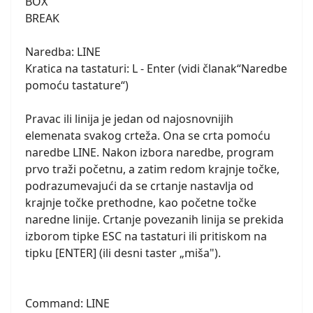
BOX
BREAK
Naredba: LINE
Kratica na tastaturi: L - Enter (vidi članak“Naredbe
pomoću tastature“)
Pravac ili linija je jedan od najosnovnijih
elemenata svakog crteža. Ona se crta pomoću
naredbe LINE. Nakon izbora naredbe, program
prvo traži početnu, a zatim redom krajnje točke,
podrazumevajući da se crtanje nastavlja od
krajnje točke prethodne, kao početne točke
naredne linije. Crtanje povezanih linija se prekida
izborom tipke ESC na tastaturi ili pritiskom na
tipku [ENTER] (ili desni taster „miša").
Command: LINE