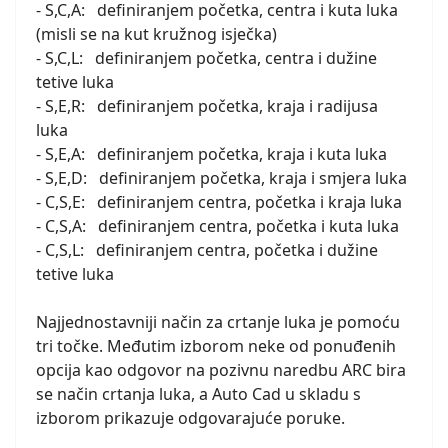
- S,C,A: definiranjem početka, centra i kuta luka
(misli se na kut kružnog isječka)
- S,C,L: definiranjem početka, centra i dužine
tetive luka
- S,E,R: definiranjem početka, kraja i radijusa
luka
- S,E,A: definiranjem početka, kraja i kuta luka
- S,E,D: definiranjem početka, kraja i smjera luka
- C,S,E: definiranjem centra, početka i kraja luka
- C,S,A: definiranjem centra, početka i kuta luka
- C,S,L: definiranjem centra, početka i dužine
tetive luka
Najjednostavniji način za crtanje luka je pomoću
tri točke. Međutim izborom neke od ponuđenih
opcija kao odgovor na pozivnu naredbu ARC bira
se način crtanja luka, a Auto Cad u skladu s
izborom prikazuje odgovarajuće poruke.