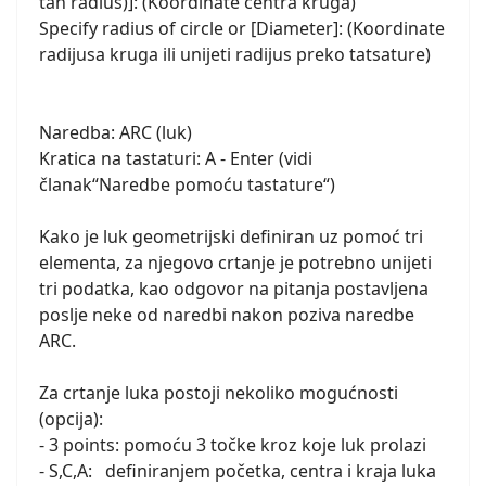
tan radius)]: (Koordinate centra kruga)
Specify radius of circle or [Diameter]: (Koordinate
radijusa kruga ili unijeti radijus preko tatsature)
Naredba: ARC (luk)
Kratica na tastaturi: A - Enter (vidi
članak“Naredbe pomoću tastature“)
Kako je luk geometrijski definiran uz pomoć tri
elementa, za njegovo crtanje je potrebno unijeti
tri podatka, kao odgovor na pitanja postavljena
poslje neke od naredbi nakon poziva naredbe
ARC.
Za crtanje luka postoji nekoliko mogućnosti
(opcija):
- 3 points: pomoću 3 točke kroz koje luk prolazi
- S,C,A: definiranjem početka, centra i kraja luka