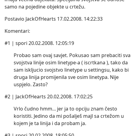
samo na pojedine objekte u crtežu.
Postavio JackOfHearts 17.02.2008. 14:22:33
Komentari:
#1 | spori 20.02.2008. 12:05:19
Probao sam ovaj savjet. Pokusao sam prebaciti sva
svojstva linije osim linetype-a ( iscrtkana ), tako da
sam iskljucio svojstvo linetype u settingsu, kako bi
druga linija promijenila sve osim linetypa. Nije
uspjelo. Zasto?
#2 | JackOfHearts 20.02.2008. 17:02:25
Vrlo čudno hmm... jer ja to opciju znam često
koristiti. Jedino da mi pošalješ majl sa crtežom u
kojem je ta linija i da probam ja.
#3 | spori 20.02.2008. 18:05:50