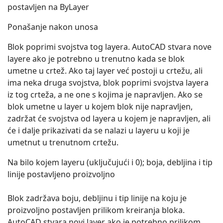
postavljen na ByLayer
Ponašanje nakon unosa
Blok poprimi svojstva tog layera. AutoCAD stvara nove
layere ako je potrebno u trenutno kada se blok
umetne u crtež. Ako taj layer već postoji u crtežu, ali
ima neka druga svojstva, blok poprimi svojstva layera
iz tog crteža, a ne one s kojima je napravljen. Ako se
blok umetne u layer u kojem blok nije napravljen,
zadržat će svojstva od layera u kojem je napravljen, ali
će i dalje prikazivati da se nalazi u layeru u koji je
umetnut u trenutnom crtežu.
Na bilo kojem layeru (uključujući i 0); boja, debljina i tip
linije postavljeno proizvoljno
Blok zadržava boju, debljinu i tip linije na koju je
proizvoljno postavljen prilikom kreiranja bloka.
AutoCAD stvara novi layer ako je potrebno prilikom