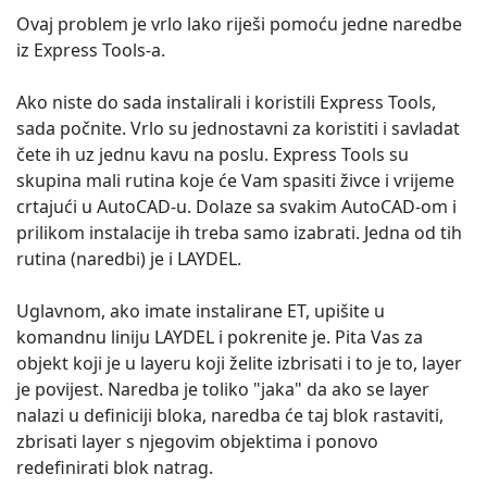
Ovaj problem je vrlo lako riješi pomoću jedne naredbe
iz Express Tools-a.
Ako niste do sada instalirali i koristili Express Tools,
sada počnite. Vrlo su jednostavni za koristiti i savladat
čete ih uz jednu kavu na poslu. Express Tools su
skupina mali rutina koje će Vam spasiti živce i vrijeme
crtajući u AutoCAD-u. Dolaze sa svakim AutoCAD-om i
prilikom instalacije ih treba samo izabrati. Jedna od tih
rutina (naredbi) je i LAYDEL.
Uglavnom, ako imate instalirane ET, upišite u
komandnu liniju LAYDEL i pokrenite je. Pita Vas za
objekt koji je u layeru koji želite izbrisati i to je to, layer
je povijest. Naredba je toliko "jaka" da ako se layer
nalazi u definiciji bloka, naredba će taj blok rastaviti,
zbrisati layer s njegovim objektima i ponovo
redefinirati blok natrag.