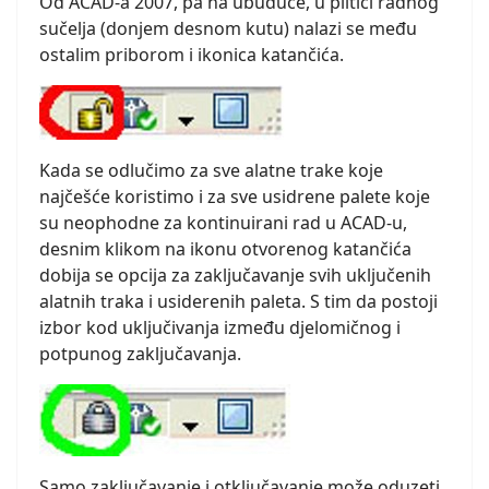
Od ACAD-a 2007, pa na ubuduće, u plitici radnog
sučelja (donjem desnom kutu) nalazi se među
ostalim priborom i ikonica katančića.
Kada se odlučimo za sve alatne trake koje
najčešće koristimo i za sve usidrene palete koje
su neophodne za kontinuirani rad u ACAD-u,
desnim klikom na ikonu otvorenog katančića
dobija se opcija za zaključavanje svih uključenih
alatnih traka i usiderenih paleta. S tim da postoji
izbor kod uključivanja između djelomičnog i
potpunog zaključavanja.
Samo zaključavanje i otključavanje može oduzeti