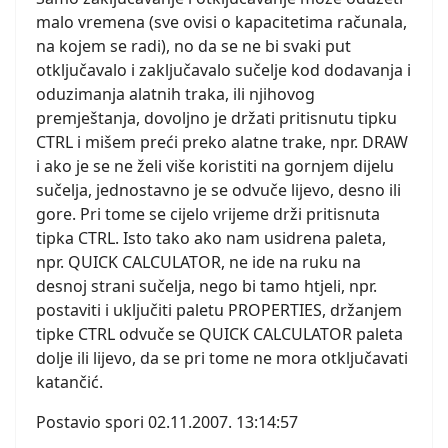
malo vremena (sve ovisi o kapacitetima računala,
na kojem se radi), no da se ne bi svaki put
otključavalo i zaključavalo sučelje kod dodavanja i
oduzimanja alatnih traka, ili njihovog
premještanja, dovoljno je držati pritisnutu tipku
CTRL i mišem preći preko alatne trake, npr. DRAW
i ako je se ne želi više koristiti na gornjem dijelu
sučelja, jednostavno je se odvuče lijevo, desno ili
gore. Pri tome se cijelo vrijeme drži pritisnuta
tipka CTRL. Isto tako ako nam usidrena paleta,
npr. QUICK CALCULATOR, ne ide na ruku na
desnoj strani sučelja, nego bi tamo htjeli, npr.
postaviti i uključiti paletu PROPERTIES, držanjem
tipke CTRL odvuče se QUICK CALCULATOR paleta
dolje ili lijevo, da se pri tome ne mora otključavati
katančić.
Postavio spori
02.11.2007. 13:14:57