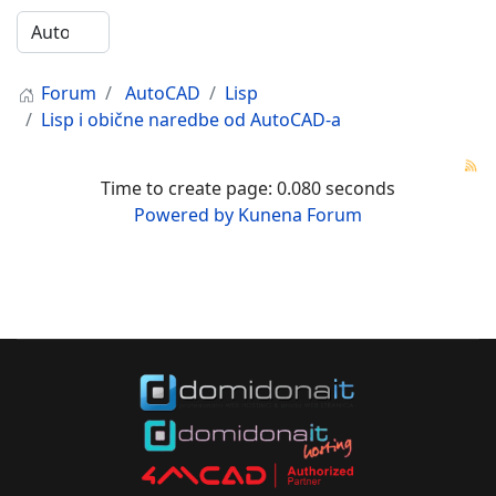
Forum
AutoCAD
Lisp
Lisp i obične naredbe od AutoCAD-a
Time to create page: 0.080 seconds
Powered by
Kunena Forum