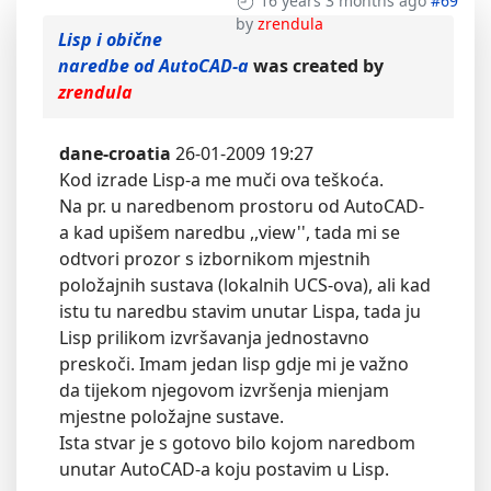
16 years 3 months ago
#69
by
zrendula
Lisp i obične
naredbe od AutoCAD-a
was created by
zrendula
dane-croatia
26-01-2009 19:27
Kod izrade Lisp-a me muči ova teškoća.
Na pr. u naredbenom prostoru od AutoCAD-
a kad upišem naredbu ,,view'', tada mi se
odtvori prozor s izbornikom mjestnih
položajnih sustava (lokalnih UCS-ova), ali kad
istu tu naredbu stavim unutar Lispa, tada ju
Lisp prilikom izvršavanja jednostavno
preskoči. Imam jedan lisp gdje mi je važno
da tijekom njegovom izvršenja mienjam
mjestne položajne sustave.
Ista stvar je s gotovo bilo kojom naredbom
unutar AutoCAD-a koju postavim u Lisp.