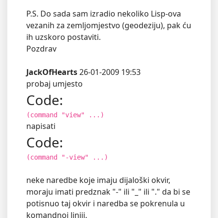
P.S. Do sada sam izradio nekoliko Lisp-ova
vezanih za zemljomjestvo (geodeziju), pak ću
ih uzskoro postaviti.
Pozdrav
JackOfHearts
26-01-2009 19:53
probaj umjesto
Code:
(command "view" ...)
napisati
Code:
(command "-view" ...)
neke naredbe koje imaju dijaloški okvir,
moraju imati predznak "-" ili "_" ili "." da bi se
potisnuo taj okvir i naredba se pokrenula u
komandnoj liniji.