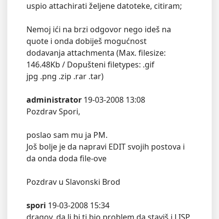
uspio attachirati željene datoteke, citiram;
Nemoj ići na brzi odgovor nego ideš na
quote i onda dobiješ mogućnost
dodavanja attachmenta (Max. filesize:
146.48Kb / Dopušteni filetypes: .gif
jpg .png .zip .rar .tar)
administrator
19-03-2008 13:08
Pozdrav Spori,
poslao sam mu ja PM.
Još bolje je da napravi EDIT svojih postova i
da onda doda file-ove
Pozdrav u Slavonski Brod
spori
19-03-2008 15:34
dragov, da li bi ti bio problem da staviš i LISP