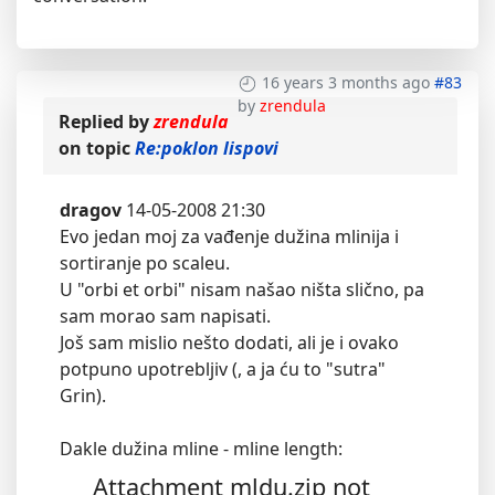
16 years 3 months ago
#83
by
zrendula
Replied by
zrendula
on topic
Re:poklon lispovi
dragov
14-05-2008 21:30
Evo jedan moj za vađenje dužina mlinija i
sortiranje po scaleu.
U "orbi et orbi" nisam našao ništa slično, pa
sam morao sam napisati.
Još sam mislio nešto dodati, ali je i ovako
potpuno upotrebljiv (, a ja ću to "sutra"
Grin).
Dakle dužina mline - mline length:
Attachment mldu.zip not