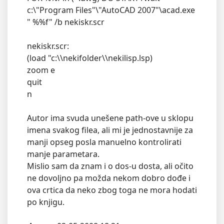
c:\"Program Files"\"AutoCAD 2007"\acad.exe
" %%f" /b nekiskr.scr
nekiskr.scr:
(load "c:\\nekifolder\\nekilisp.lsp)
zoom e
quit
n
Autor ima svuda unešene path-ove u sklopu
imena svakog filea, ali mi je jednostavnije za
manji opseg posla manuelno kontrolirati
manje parametara.
Mislio sam da znam i o dos-u dosta, ali očito
ne dovoljno pa možda nekom dobro dođe i
ova crtica da neko zbog toga ne mora hodati
po knjigu.