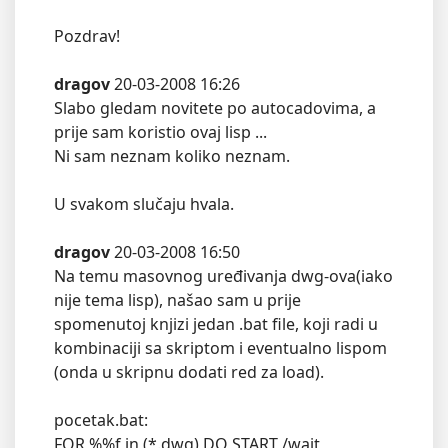
Pozdrav!
dragov
20-03-2008 16:26
Slabo gledam novitete po autocadovima, a
prije sam koristio ovaj lisp ...
Ni sam neznam koliko neznam.
U svakom slučaju hvala.
dragov
20-03-2008 16:50
Na temu masovnog uređivanja dwg-ova(iako
nije tema lisp), našao sam u prije
spomenutoj knjizi jedan .bat file, koji radi u
kombinaciji sa skriptom i eventualno lispom
(onda u skripnu dodati red za load).
pocetak.bat:
FOR %%f in (*.dwg) DO START /wait